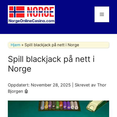
Skip
to
Menu
content
Hjem
»
Spill blackjack på nett i Norge
Spill blackjack på nett i
Norge
Oppdatert: November 28, 2025 | Skrevet av Thor
Bjorgen 🤖