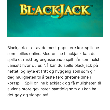
Blackjack er et av de mest populære kortspillene
som spilles online. Med online blackjack kan du
spille et raskt og engasjerende spill når som helst,
uansett hvor du er. Nå kan du spille blackjack på
nettet, og nyte et fritt og hyggelig spill som gir
deg muligheten til å teste ferdighetene dine i
kortspill. Spill online blackjack og få muligheten til
å vinne store gevinster, samtidig som du kan ha
det gøy og slappe av!