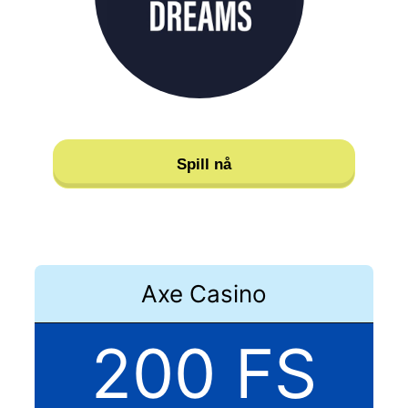
Spill nå
Axe Casino
200 FS