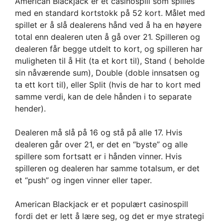
American Blackjack er et casinospill som spilles
med en standard kortstokk på 52 kort. Målet med
spillet er å slå dealerens hånd ved å ha en høyere
total enn dealeren uten å gå over 21. Spilleren og
dealeren får begge utdelt to kort, og spilleren har
muligheten til å Hit (ta et kort til), Stand ( beholde
sin nåværende sum), Double (doble innsatsen og
ta ett kort til), eller Split (hvis de har to kort med
samme verdi, kan de dele hånden i to separate
hender).
Dealeren må slå på 16 og stå på alle 17. Hvis
dealeren går over 21, er det en “byste” og alle
spillere som fortsatt er i hånden vinner. Hvis
spilleren og dealeren har samme totalsum, er det
et “push” og ingen vinner eller taper.
American Blackjack er et populært casinospill
fordi det er lett å lære seg, og det er mye strategi