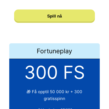
Spill nå
Fortuneplay
300 FS
🎁 Få opptil 50 000 kr + 300
gratisspinn