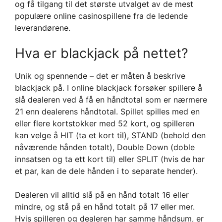
og få tilgang til det største utvalget av de mest
populære online casinospillene fra de ledende
leverandørene.
Hva er blackjack på nettet?
Unik og spennende – det er måten å beskrive
blackjack på. I online blackjack forsøker spillere å
slå dealeren ved å få en håndtotal som er nærmere
21 enn dealerens håndtotal. Spillet spilles med en
eller flere kortstokker med 52 kort, og spilleren
kan velge å HIT (ta et kort til), STAND (behold den
nåværende hånden totalt), Double Down (doble
innsatsen og ta ett kort til) eller SPLIT (hvis de har
et par, kan de dele hånden i to separate hender).
Dealeren vil alltid slå på en hånd totalt 16 eller
mindre, og stå på en hånd totalt på 17 eller mer.
Hvis spilleren og dealeren har samme håndsum, er