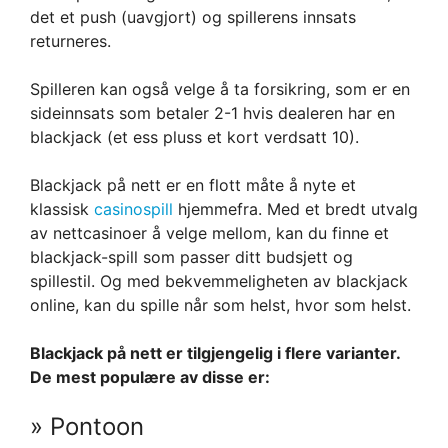
det et push (uavgjort) og spillerens innsats
returneres.
Spilleren kan også velge å ta forsikring, som er en
sideinnsats som betaler 2-1 hvis dealeren har en
blackjack (et ess pluss et kort verdsatt 10).
Blackjack på nett er en flott måte å nyte et
klassisk
casinospill
hjemmefra. Med et bredt utvalg
av nettcasinoer å velge mellom, kan du finne et
blackjack-spill som passer ditt budsjett og
spillestil. Og med bekvemmeligheten av blackjack
online, kan du spille når som helst, hvor som helst.
Blackjack på nett er tilgjengelig i flere varianter.
De mest populære av disse er:
» Pontoon