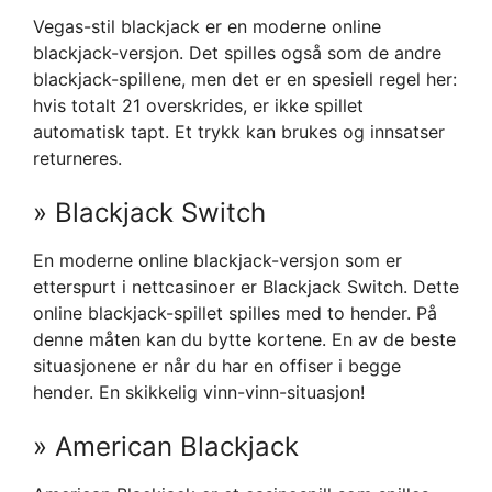
Vegas-stil blackjack er en moderne online
blackjack-versjon. Det spilles også som de andre
blackjack-spillene, men det er en spesiell regel her:
hvis totalt 21 overskrides, er ikke spillet
automatisk tapt. Et trykk kan brukes og innsatser
returneres.
» Blackjack Switch
En moderne online blackjack-versjon som er
etterspurt i nettcasinoer er Blackjack Switch. Dette
online blackjack-spillet spilles med to hender. På
denne måten kan du bytte kortene. En av de beste
situasjonene er når du har en offiser i begge
hender. En skikkelig vinn-vinn-situasjon!
» American Blackjack