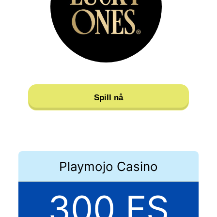
Spill nå
Playmojo Casino
300 FS