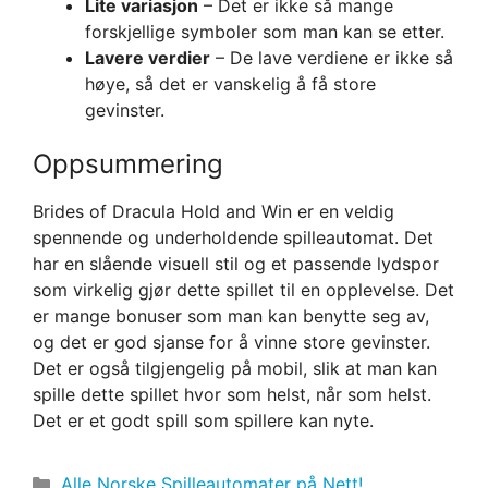
Lite variasjon
– Det er ikke så mange
forskjellige symboler som man kan se etter.
Lavere verdier
– De lave verdiene er ikke så
høye, så det er vanskelig å få store
gevinster.
Oppsummering
Brides of Dracula Hold and Win er en veldig
spennende og underholdende spilleautomat. Det
har en slående visuell stil og et passende lydspor
som virkelig gjør dette spillet til en opplevelse. Det
er mange bonuser som man kan benytte seg av,
og det er god sjanse for å vinne store gevinster.
Det er også tilgjengelig på mobil, slik at man kan
spille dette spillet hvor som helst, når som helst.
Det er et godt spill som spillere kan nyte.
Categories
Alle Norske Spilleautomater på Nett!