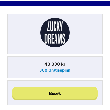
40 000 kr
300 Gratisspinn
Besøk