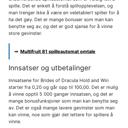
spille. Det er enkelt å forstå spillopplevelsen, og
man trenger ikke å være en veletablert spiller for å
ha det gøy. Det er mange bonuser som man kan
benytte seg av, og det er god sjanse for å vinne
store gevinster.
➡
Multifruit 81 spilleautomat omtale
Innsatser og utbetalinger
Innsatsene for Brides of Dracula Hold and Win
starter fra 0,20 og går opp til 100,00. Det er mulig
å vinne opptil 5 000 ganger innsatsen, og det er
mange bonusfunksjoner som man kan benytte seg
av. Det er også mange lavere gevinster som man
kan vinne, noe som gjør det lettere for spillere å
vinne.