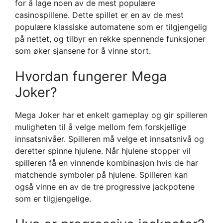
for å lage noen av de mest populære
casinospillene. Dette spillet er en av de mest
populære klassiske automatene som er tilgjengelig
på nettet, og tilbyr en rekke spennende funksjoner
som øker sjansene for å vinne stort.
Hvordan fungerer Mega
Joker?
Mega Joker har et enkelt gameplay og gir spilleren
muligheten til å velge mellom fem forskjellige
innsatsnivåer. Spilleren må velge et innsatsnivå og
deretter spinne hjulene. Når hjulene stopper vil
spilleren få en vinnende kombinasjon hvis de har
matchende symboler på hjulene. Spilleren kan
også vinne en av de tre progressive jackpotene
som er tilgjengelige.