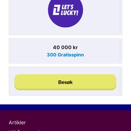
40 000 kr
300 Gratisspinn
Besøk
Artikler