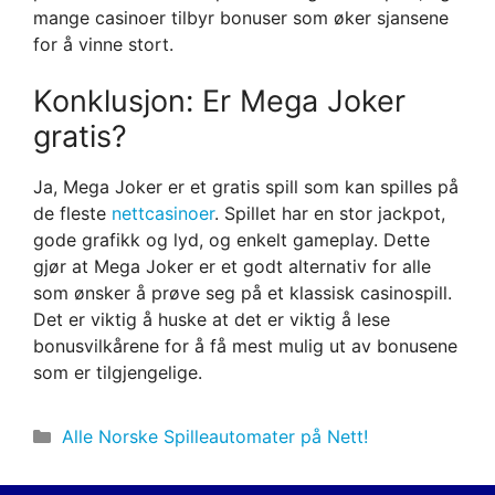
mange casinoer tilbyr bonuser som øker sjansene
for å vinne stort.
Konklusjon: Er Mega Joker
gratis?
Ja, Mega Joker er et gratis spill som kan spilles på
de fleste
nettcasinoer
. Spillet har en stor jackpot,
gode grafikk og lyd, og enkelt gameplay. Dette
gjør at Mega Joker er et godt alternativ for alle
som ønsker å prøve seg på et klassisk casinospill.
Det er viktig å huske at det er viktig å lese
bonusvilkårene for å få mest mulig ut av bonusene
som er tilgjengelige.
Categories
Alle Norske Spilleautomater på Nett!