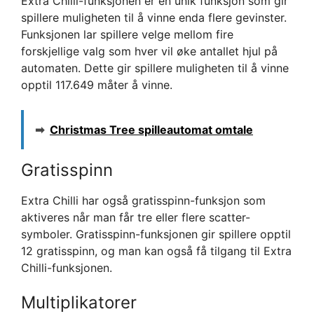
Extra Chilli-funksjonen er en unik funksjon som gir
spillere muligheten til å vinne enda flere gevinster.
Funksjonen lar spillere velge mellom fire
forskjellige valg som hver vil øke antallet hjul på
automaten. Dette gir spillere muligheten til å vinne
opptil 117.649 måter å vinne.
➡
Christmas Tree spilleautomat omtale
Gratisspinn
Extra Chilli har også gratisspinn-funksjon som
aktiveres når man får tre eller flere scatter-
symboler. Gratisspinn-funksjonen gir spillere opptil
12 gratisspinn, og man kan også få tilgang til Extra
Chilli-funksjonen.
Multiplikatorer