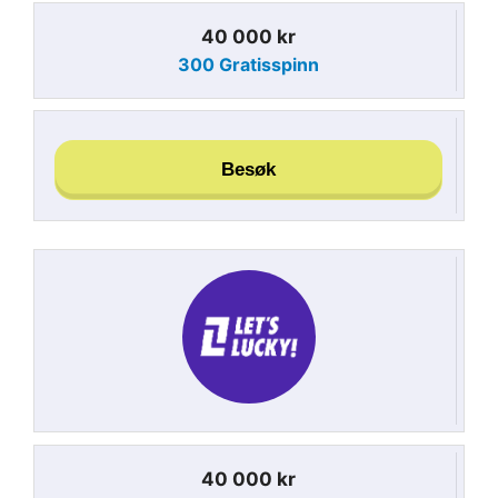
40 000 kr
300 Gratisspinn
Besøk
40 000 kr