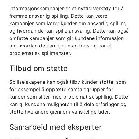
Informasjonskampanjer er et nyttig verktøy for å
fremme ansvarlig spilling. Dette kan være
kampanjer som lærer kunder om ansvarlig spilling
og hvordan de kan spille ansvarlig. Dette kan også
omfatte kampanjer som gir kundene informasjon
om hvordan de kan hjelpe andre som har et
problematisk spillmønster.
Tilbud om støtte
Spillselskapene kan også tilby kunder støtte, som
for eksempel å opprette samtalegrupper for
kunder som sliter med problematisk spilling. Dette
kan gi kundene muligheten til å dele erfaringer og
støtte hverandre gjennom vanskelige tider.
Samarbeid med eksperter