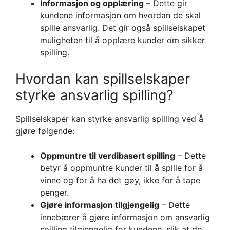
Informasjon og opplæring
– Dette gir
kundene informasjon om hvordan de skal
spille ansvarlig. Det gir også spillselskapet
muligheten til å opplære kunder om sikker
spilling.
Hvordan kan spillselskaper
styrke ansvarlig spilling?
Spillselskaper kan styrke ansvarlig spilling ved å
gjøre følgende:
Oppmuntre til verdibasert spilling
– Dette
betyr å oppmuntre kunder til å spille for å
vinne og for å ha det gøy, ikke for å tape
penger.
Gjøre informasjon tilgjengelig
– Dette
innebærer å gjøre informasjon om ansvarlig
spilling tilgjengelig for kundene, slik at de