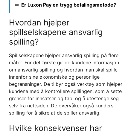
➡
Er Luxon Pay en trygg betalingsmetode?
Hvordan hjelper
spillselskapene ansvarlig
spilling?
Spillselskapene hjelper ansvarlig spilling på flere
måter. For det første gir de kundene informasjon
om ansvarlig spilling og hvordan man skal spille
innenfor sine økonomiske og personlige
begrensninger. De tilbyr også verktøy som hjelper
kundene med å kontrollere spillingen, som å sette
grenser for innsatser og tap, og å utestenge seg
selv fra nettsiden. De overvåker også kunders
spilling for å sikre at de spiller ansvarlig.
Hvilke konsekvenser har