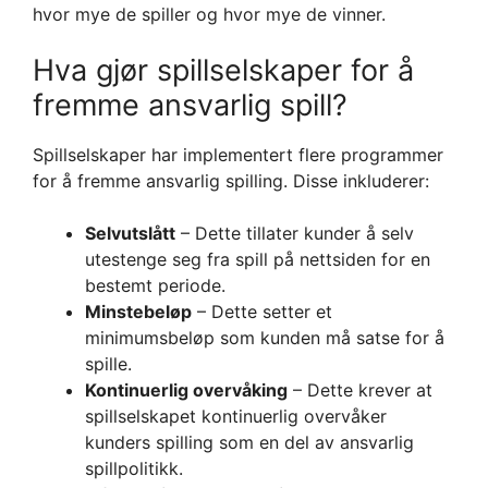
hvor mye de spiller og hvor mye de vinner.
Hva gjør spillselskaper for å
fremme ansvarlig spill?
Spillselskaper har implementert flere programmer
for å fremme ansvarlig spilling. Disse inkluderer:
Selvutslått
– Dette tillater kunder å selv
utestenge seg fra spill på nettsiden for en
bestemt periode.
Minstebeløp
– Dette setter et
minimumsbeløp som kunden må satse for å
spille.
Kontinuerlig overvåking
– Dette krever at
spillselskapet kontinuerlig overvåker
kunders spilling som en del av ansvarlig
spillpolitikk.