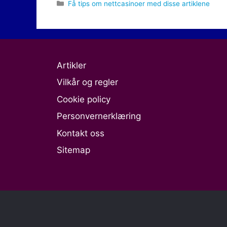
Categories
Få tips om nettcasinoer med disse artiklene
Artikler
Vilkår og regler
Cookie policy
Personvernerklæring
Kontakt oss
Sitemap