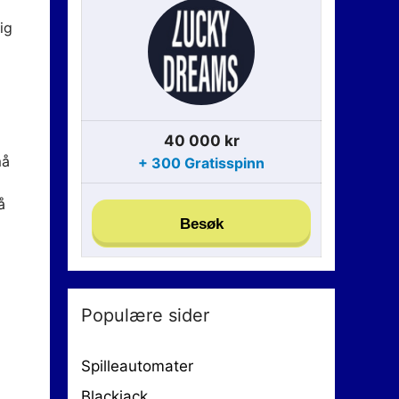
ig
40 000 kr
må
+ 300 Gratisspinn
å
Besøk
Populære sider
Spilleautomater
Blackjack