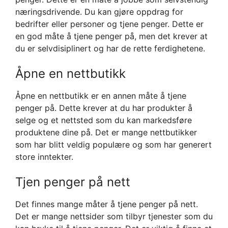
næringsdrivende. Du kan gjøre oppdrag for
bedrifter eller personer og tjene penger. Dette er
en god måte å tjene penger på, men det krever at
du er selvdisiplinert og har de rette ferdighetene.
Åpne en nettbutikk
Åpne en nettbutikk er en annen måte å tjene
penger på. Dette krever at du har produkter å
selge og et nettsted som du kan markedsføre
produktene dine på. Det er mange nettbutikker
som har blitt veldig populære og som har generert
store inntekter.
Tjen penger på nett
Det finnes mange måter å tjene penger på nett.
Det er mange nettsider som tilbyr tjenester som du