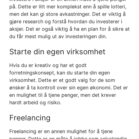
på. Dette er litt mer komplekst enn å spille lotteri,
men det kan gi store avkastninger. Det er viktig å
gjøre research og forstå hvordan du investerer i
aksjer. Det er også viktig å ha en plan for å sikre at
du får mest mulig ut av investeringen din.
Starte din egen virksomhet
Hvis du er kreativ og har et godt
forretningskonsept, kan du starte din egen
virksomhet. Dette er et godt valg for de som
ønsker å ta kontroll over sin egen økonomi. Det er
en mulighet til å tjene penger, men det krever
hardt arbeid og risiko.
Freelancing
Freelancing er en annen mulighet for å tjene
penger. Dette er en måte å jobbe som selvstendig