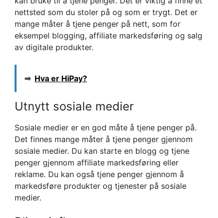
kan bruke til å tjene penger. Det er viktig å finne et
nettsted som du stoler på og som er trygt. Det er
mange måter å tjene penger på nett, som for
eksempel blogging, affiliate markedsføring og salg
av digitale produkter.
➡
Hva er HiPay?
Utnytt sosiale medier
Sosiale medier er en god måte å tjene penger på.
Det finnes mange måter å tjene penger gjennom
sosiale medier. Du kan starte en blogg og tjene
penger gjennom affiliate markedsføring eller
reklame. Du kan også tjene penger gjennom å
markedsføre produkter og tjenester på sosiale
medier.