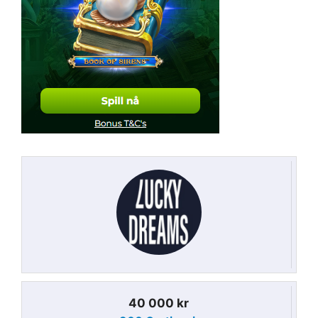
40 000 kr