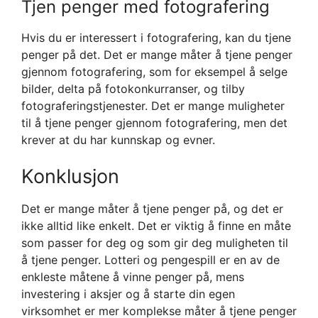
Tjen penger med fotografering
Hvis du er interessert i fotografering, kan du tjene
penger på det. Det er mange måter å tjene penger
gjennom fotografering, som for eksempel å selge
bilder, delta på fotokonkurranser, og tilby
fotograferingstjenester. Det er mange muligheter
til å tjene penger gjennom fotografering, men det
krever at du har kunnskap og evner.
Konklusjon
Det er mange måter å tjene penger på, og det er
ikke alltid like enkelt. Det er viktig å finne en måte
som passer for deg og som gir deg muligheten til
å tjene penger. Lotteri og pengespill er en av de
enkleste måtene å vinne penger på, mens
investering i aksjer og å starte din egen
virksomhet er mer komplekse måter å tjene penger