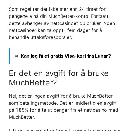
Som regel tar det ikke mer enn 24 timer for
pengene å nå din MuchBetter-konto. Fortsatt,
dette avhenger av nettcasinoet du bruker. Noen
nettcasinoer kan ta opptil fem dager for å
behandle uttaksforespørsler.
➡
Kan jeg få et gratis Visa-kort fra Lunar?
Er det en avgift for å bruke
MuchBetter?
Nei, det er ingen avgift for å bruke MuchBetter
som betalingsmetode. Det er imidlertid en avgift
på 1,85% for å ta ut penger fra et nettcasino med
MuchBetter.