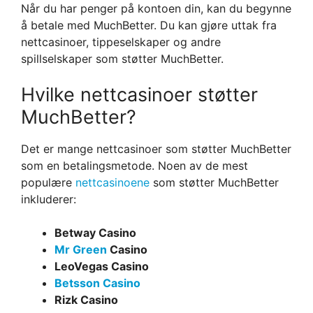
Når du har penger på kontoen din, kan du begynne
å betale med MuchBetter. Du kan gjøre uttak fra
nettcasinoer, tippeselskaper og andre
spillselskaper som støtter MuchBetter.
Hvilke nettcasinoer støtter
MuchBetter?
Det er mange nettcasinoer som støtter MuchBetter
som en betalingsmetode. Noen av de mest
populære
nettcasinoene
som støtter MuchBetter
inkluderer:
Betway Casino
Mr Green
Casino
LeoVegas Casino
Betsson Casino
Rizk Casino