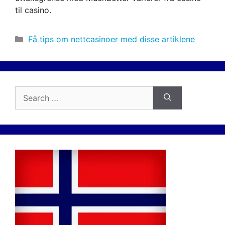
til casino.
Categories
Få tips om nettcasinoer med disse artiklene
Search
for: