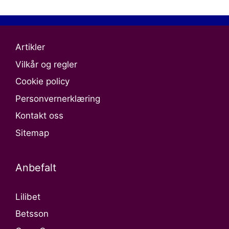
Artikler
Vilkår og regler
Cookie policy
Personvernerklæring
Kontakt oss
Sitemap
Anbefalt
Lilibet
Betsson