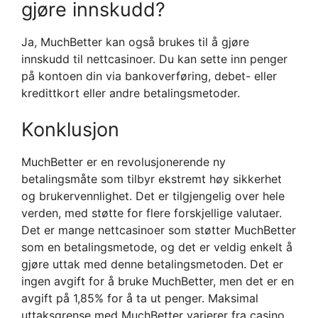
gjøre innskudd?
Ja, MuchBetter kan også brukes til å gjøre
innskudd til nettcasinoer. Du kan sette inn penger
på kontoen din via bankoverføring, debet- eller
kredittkort eller andre betalingsmetoder.
Konklusjon
MuchBetter er en revolusjonerende ny
betalingsmåte som tilbyr ekstremt høy sikkerhet
og brukervennlighet. Det er tilgjengelig over hele
verden, med støtte for flere forskjellige valutaer.
Det er mange nettcasinoer som støtter MuchBetter
som en betalingsmetode, og det er veldig enkelt å
gjøre uttak med denne betalingsmetoden. Det er
ingen avgift for å bruke MuchBetter, men det er en
avgift på 1,85% for å ta ut penger. Maksimal
uttaksgrense med MuchBetter varierer fra casino