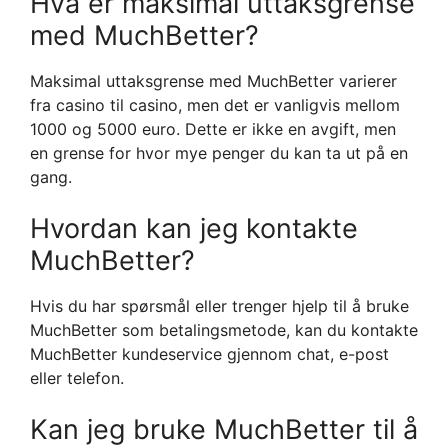
Hva er maksimal uttaksgrense
med MuchBetter?
Maksimal uttaksgrense med MuchBetter varierer
fra casino til casino, men det er vanligvis mellom
1000 og 5000 euro. Dette er ikke en avgift, men
en grense for hvor mye penger du kan ta ut på en
gang.
Hvordan kan jeg kontakte
MuchBetter?
Hvis du har spørsmål eller trenger hjelp til å bruke
MuchBetter som betalingsmetode, kan du kontakte
MuchBetter kundeservice gjennom chat, e-post
eller telefon.
Kan jeg bruke MuchBetter til å