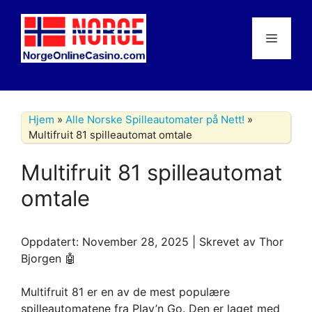
Skip
to
Menu
content
Hjem
»
Alle Norske Spilleautomater på Nett!
»
Multifruit 81 spilleautomat omtale
Multifruit 81 spilleautomat
omtale
Oppdatert: November 28, 2025 | Skrevet av Thor
Bjorgen 🤖
Multifruit 81 er en av de mest populære
spilleautomatene fra Play’n Go. Den er laget med