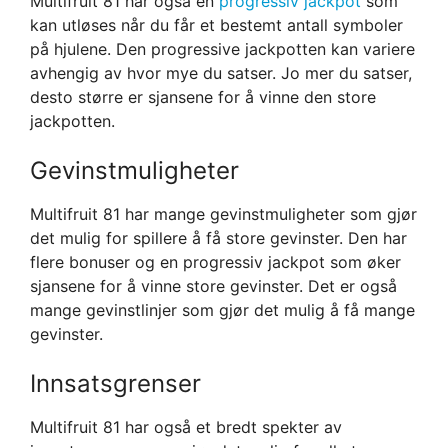
Multifruit 81 har også en
progressiv jackpot
som
kan utløses når du får et bestemt antall symboler
på hjulene. Den progressive jackpotten kan variere
avhengig av hvor mye du satser. Jo mer du satser,
desto større er sjansene for å vinne den store
jackpotten.
Gevinstmuligheter
Multifruit 81 har mange gevinstmuligheter som gjør
det mulig for spillere å få store gevinster. Den har
flere bonuser og en progressiv jackpot som øker
sjansene for å vinne store gevinster. Det er også
mange gevinstlinjer som gjør det mulig å få mange
gevinster.
Innsatsgrenser
Multifruit 81 har også et bredt spekter av