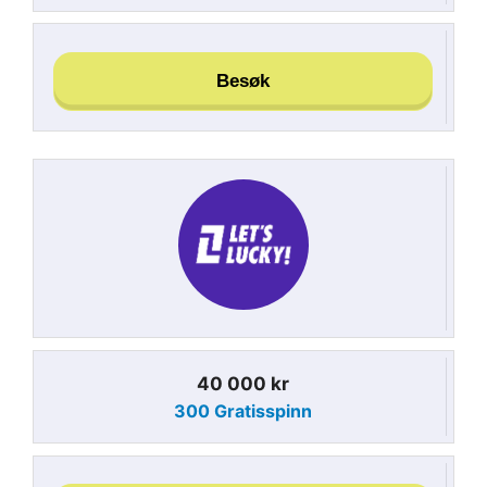
Besøk
40 000 kr
300 Gratisspinn