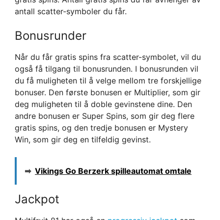
antall scatter-symboler du får.
Bonusrunder
Når du får gratis spins fra scatter-symbolet, vil du
også få tilgang til bonusrunden. I bonusrunden vil
du få muligheten til å velge mellom tre forskjellige
bonuser. Den første bonusen er Multiplier, som gir
deg muligheten til å doble gevinstene dine. Den
andre bonusen er Super Spins, som gir deg flere
gratis spins, og den tredje bonusen er Mystery
Win, som gir deg en tilfeldig gevinst.
➡
Vikings Go Berzerk spilleautomat omtale
Jackpot