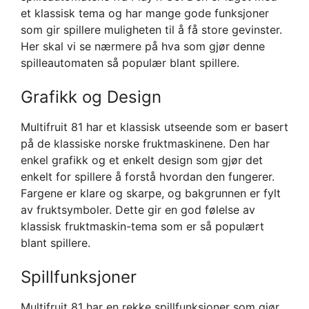
et klassisk tema og har mange gode funksjoner
som gir spillere muligheten til å få store gevinster.
Her skal vi se nærmere på hva som gjør denne
spilleautomaten så populær blant spillere.
Grafikk og Design
Multifruit 81 har et klassisk utseende som er basert
på de klassiske norske fruktmaskinene. Den har
enkel grafikk og et enkelt design som gjør det
enkelt for spillere å forstå hvordan den fungerer.
Fargene er klare og skarpe, og bakgrunnen er fylt
av fruktsymboler. Dette gir en god følelse av
klassisk fruktmaskin-tema som er så populært
blant spillere.
Spillfunksjoner
Multifruit 81 har en rekke spillfunksjoner som gjør