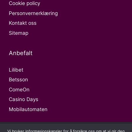
Cookie policy
Personvernerklæring
Kontakt oss
Sitemap
Anbefalt
Lilibet
Betsson
ComeOn
Casino Days
Mobilautomaten
Vi bruker informasjonskapsler for å forsikre oss om at vi gir deg