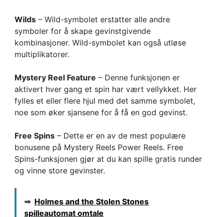
Wilds
– Wild-symbolet erstatter alle andre
symboler for å skape gevinstgivende
kombinasjoner. Wild-symbolet kan også utløse
multiplikatorer.
Mystery Reel Feature
– Denne funksjonen er
aktivert hver gang et spin har vært vellykket. Her
fylles et eller flere hjul med det samme symbolet,
noe som øker sjansene for å få en god gevinst.
Free Spins
– Dette er en av de mest populære
bonusene på Mystery Reels Power Reels. Free
Spins-funksjonen gjør at du kan spille gratis runder
og vinne store gevinster.
➡
Holmes and the Stolen Stones
spilleautomat omtale